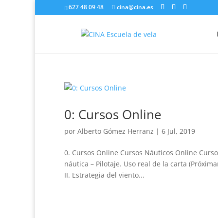
627 48 09 48
cina@cina.es
0: Cursos Online
por
Alberto Gómez Herranz
|
6 Jul, 2019
0. Cursos Online Cursos Náuticos Online Curso c
náutica – Pilotaje. Uso real de la carta (Próx
II. Estrategia del viento...