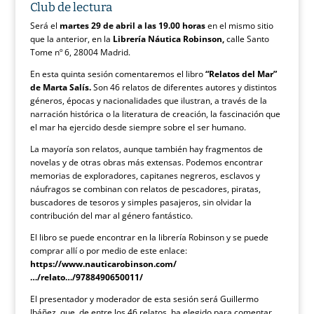
Club de lectura
Será el
martes 29 de abril a las 19.00 horas
en el mismo sitio
que la anterior, en la
Librería Náutica Robinson,
calle Santo
Tome nº 6, 28004 Madrid.
En esta quinta sesión comentaremos el libro
“Relatos del Mar”
de Marta Salís.
Son 46 relatos de diferentes autores y distintos
géneros, épocas y nacionalidades que ilustran, a través de la
narración histórica o la literatura de creación, la fascinación que
el mar ha ejercido desde siempre sobre el ser humano.
La mayoría son relatos, aunque también hay fragmentos de
novelas y de otras obras más extensas. Podemos encontrar
memorias de exploradores, capitanes negreros, esclavos y
náufragos se combinan con relatos de pescadores, piratas,
buscadores de tesoros y simples pasajeros, sin olvidar la
contribución del mar al género fantástico.
El libro se puede encontrar en la librería Robinson y se puede
comprar allí o por medio de este enlace:
https://www.nauticarobinson.com/
…/relato…/9788490650011/
El presentador y moderador de esta sesión será Guillermo
Ibáñez, que, de entre los 46 relatos, ha elegido para comentar