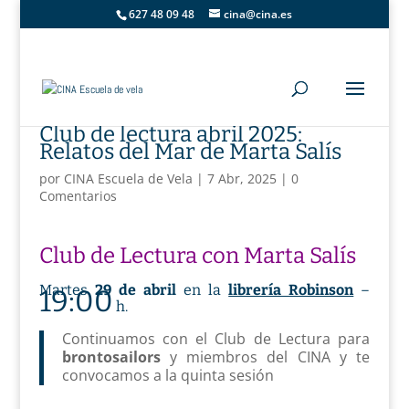
627 48 09 48
cina@cina.es
Club de lectura abril 2025:
Relatos del Mar de Marta Salís
por
CINA Escuela de Vela
|
7 Abr, 2025
|
0
Comentarios
Club de Lectura con Marta Salís
Martes
29 de abril
en la
librería Robinson
–
19:00
h.
Continuamos con el Club de Lectura para
brontosailors
y miembros del CINA y te
convocamos a la quinta sesión