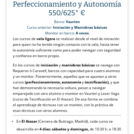
Perfeccionamiento y Autonomía
550/625* €
Barco:
Vaurien
Curso anterior:
Iniciación y Maniobras básicas
Monitor en barco:
A veces
Los cursos de
vela ligera
se realizan desde el nivel de iniciación
para quien no ha tenido ningún contacto con la vela, hasta tener
la autonomía suficiente como para poder navegar con seguridad
y confianza en barco propio.
En los cursos de
iniciación
y
maniobras básicas
se navega con
Raqueros ó Caravell, barcos con capacidad para cuatro alumnos
y un monitor. Posteriormente, aquellos que se apuntan a otros
cursos
(perfeccionamiento, autonomía
y
tecnificación),
y que
han demostrando la necesaria soltura, pasan a navegar
emparejado con otro alumno o monitor en Vaurien y Laser Vago
(curso de Tecnificación en El Atazar). De esa forma se combina
el aprendizaje de técnicas con un monitor, con la práctica de
esas técnicas con otros alumnos.
En
El Atazar
(Cervera de Buitrago, Madrid), cada curso se
desarrolla en
4 días:
sábados y domingos,
de 10:30 h. a 18:30