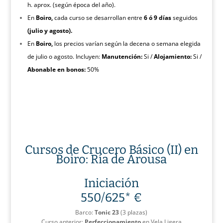
h. aprox. (según época del año).
En
Boiro,
cada curso se desarrollan entre
6 ó 9 días
seguidos
(julio y agosto).
En
Boiro,
los precios varían según la decena o semana elegida
de julio o agosto. Incluyen:
Manutención:
Si /
Alojamiento:
Si /
Abonable en bonos:
50%
Cursos de Crucero Básico (II) en
Boiro: Ría de Arousa
Iniciación
550/625
* €
Barco:
Tonic 23
(3 plazas)
Curso anterior:
Perfeccionamiento
en Vela Ligera