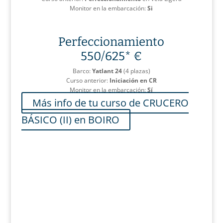
Monitor en la embarcación:
Si
Perfeccionamiento
550/625
* €
Barco:
Yatlant 24
(4 plazas)
Curso anterior:
Iniciación en CR
Monitor en la embarcación:
Sí
Más info de tu curso de CRUCERO
BÁSICO (II) en BOIRO
Los cursos de
crucero básico
se imparten en la
ría de Arousa
y
son continuidad a los cursos de vela ligera, hasta tener la
autonomía suficiente como para asumir la responsabilidad de
ser patrón con seguridad y confianza.
Se navega siempre acompañado de un monitor, empezando con
barcos muy sencillos para ir progresando tanto en el tamaño y
complejidad del barco como en el perímetro de navegación, ya
que se comienza en las aguas tranquilas de la Ría de Arousa