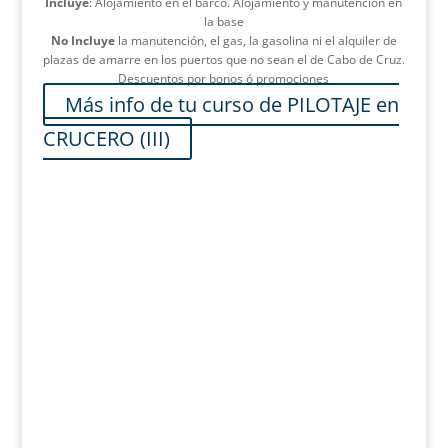
Incluye
: Alojamiento en el barco. Alojamiento y manutención en
la base
No Incluye
la manutención, el gas, la gasolina ni el alquiler de
plazas de amarre en los puertos que no sean el de Cabo de Cruz.
Descuentos por bonos ó promociones
Más info de tu curso de PILOTAJE en
CRUCERO (III)
El curso de
Pilotaje
del CINA por la Ría de Arousa puede
desarrollarse embarcado o semiembarcado
Se organiza la vida a bordo haciendo turnos entre todos para las
tareas náuticas y las cotidianas, aprendido a vivir en espacios
reducidos. Se reparten roles y responsabilidades entre los
tripulantes. Se pernocta en el barco fondeados o en puertos
deportivos o pesqueros según el caso. Para tener una mayor
libertad de movimientos, se hacen todas la comidas a bordo con
los menús y elementos que previamente se han planificado por
lo que la intendencia y la estiba cobran gran importancia.
Con un compás de alidada
,
una regla de
cras
o bretona, un lápiz
y una goma, nos situamos sobre la carta en todo momento. Se
marcan demoras de seguridad, enfilaciones, «lamina de agua