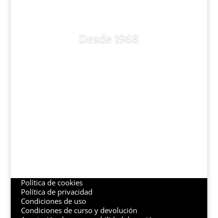
Desde 1968
Contacto
Email:
cina@cina.es
Tfno:
627 48 09 48
Lunes y martes: de 18:00 a 21:00 h
Mie, juev y vier: de 10:00 a 13:00 h
Adscritos
a la RFEV
Política de cookies
Política de privacidad
Condiciones de uso
Condiciones de curso y devolución