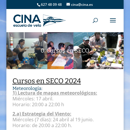
627 48 09 48
cina@cina.es
0. Cursos en SECO
Cursos en SECO 2024
Meteorología:
1) Lectura de mapas meteorológicos:
Miércoles:
17 abril.
Horario: 20:00 a 22:00 h
2.a) Estrategia del Viento:
Miércoles (7 días): 24 abril al 19 junio.
Horario: de 20:00 a 22:00 h.