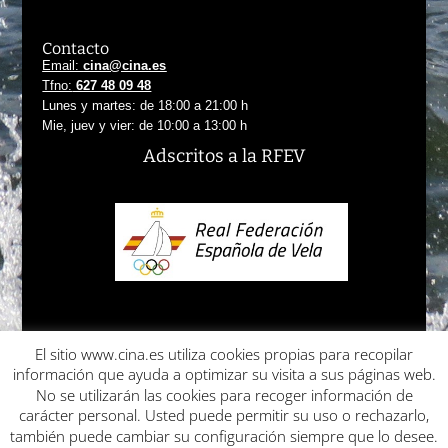
Contacto
Email:
cina@cina.es
Tfno:
627 48 09 48
Lunes y martes: de 18:00 a 21:00 h
Mie, juev y vier: de 10:00 a 13:00 h
Adscritos
a la RFEV
El sitio www.cina.es utiliza cookies propias para recopilar
Política de cookies
Política de privacidad
Condiciones de uso
información que ayuda a optimizar su visita a sus páginas web.
Condiciones de curso y devolución
No se utilizarán las cookies para recoger información de
Aceptación de responsabilidad de cesión
carácter personal. Usted puede permitir su uso o rechazarlo,
también puede cambiar su configuración siempre que lo desee.