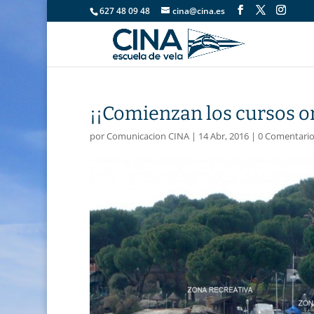
627 48 09 48
cina@cina.es
¡¡Comienzan los cursos or
por
Comunicacion CINA
|
14 Abr, 2016
|
0 Comentario