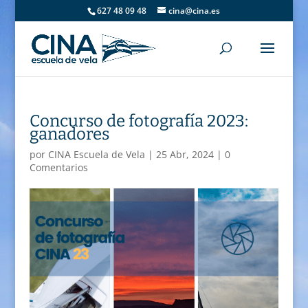
627 48 09 48
cina@cina.es
Concurso de fotografía 2023:
ganadores
por
CINA Escuela de Vela
|
25 Abr, 2024
|
0
Comentarios