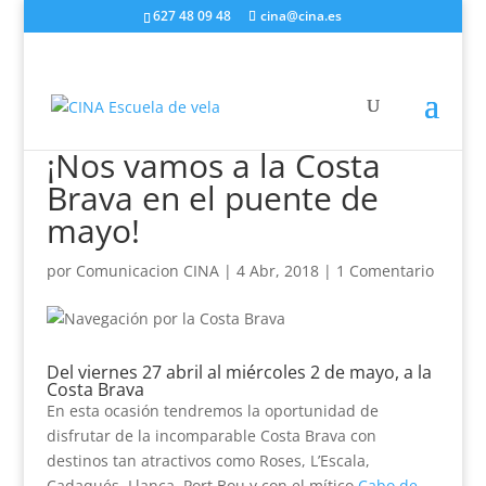
627 48 09 48
cina@cina.es
¡Nos vamos a la Costa
Brava en el puente de
mayo!
por
Comunicacion CINA
|
4 Abr, 2018
|
1 Comentario
Del viernes 27 abril al miércoles 2 de mayo, a la
Costa Brava
En esta ocasión tendremos la oportunidad de
disfrutar de la incomparable Costa Brava con
destinos tan atractivos como Roses, L’Escala,
Cadaqués, Llança, Port Bou y con el mítico
Cabo de