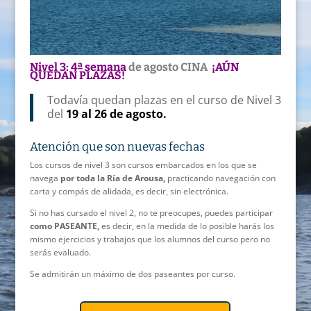
Nivel 3:
4ª semana
de agosto
CINA
¡AÚN
QUEDAN PLAZAS!
Todavía quedan plazas en el curso de Nivel 3
del
19 al 26 de agosto.
Atención que son nuevas fechas
Los cursos de nivel 3 son cursos embarcados en los que se
navega
por toda la Ría de Arousa,
practicando navegación con
carta y compás de alidada, es decir, sin electrónica.
Si no has cursado el nivel 2, no te preocupes, puedes participar
como PASEANTE,
es decir, en la medida de lo posible harás los
mismo ejercicios y trabajos que los alumnos del curso pero no
serás evaluado.
Se admitirán un máximo de dos paseantes por curso.