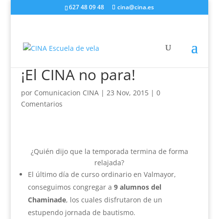
627 48 09 48
cina@cina.es
¡El CINA no para!
por
Comunicacion CINA
|
23 Nov, 2015
|
0
Comentarios
¿Quién dijo que la temporada termina de forma
relajada?
El último día de curso ordinario en Valmayor,
conseguimos congregar a
9 alumnos del
Chaminade
, los cuales disfrutaron de un
estupendo jornada de bautismo.