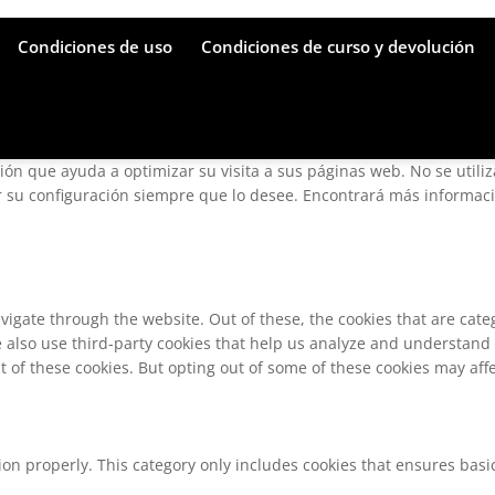
Condiciones de uso
Condiciones de curso y devolución
ción que ayuda a optimizar su visita a sus páginas web. No se utili
su configuración siempre que lo desee. Encontrará más informació
vigate through the website. Out of these, the cookies that are cat
We also use third-party cookies that help us analyze and understand
t of these cookies. But opting out of some of these cookies may af
ion properly. This category only includes cookies that ensures basic