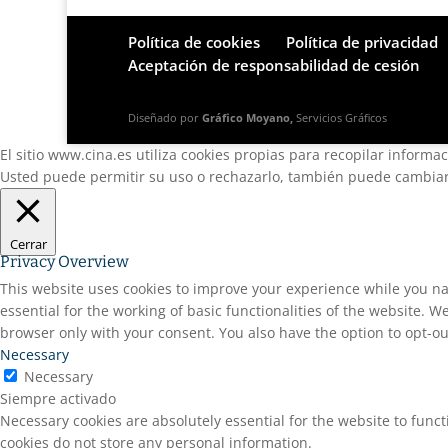
Política de cookies
Política de privacidad
Aceptación de responsabilidad de cesión
Diseñado por
Gráfico Moyano,
Servicios Gráficos
El sitio www.cina.es utiliza cookies propias para recopilar informa
Usted puede permitir su uso o rechazarlo, también puede cambiar 
Cerrar
Privacy Overview
This website uses cookies to improve your experience while you na
essential for the working of basic functionalities of the website. 
browser only with your consent. You also have the option to opt-ou
Necessary
Necessary
Siempre activado
Necessary cookies are absolutely essential for the website to funct
cookies do not store any personal information.