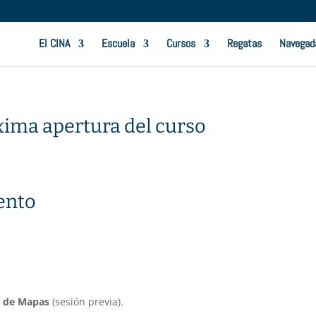
El CINA
Escuela
Cursos
Regatas
Navegad
oxima apertura del curso
iento
a de Mapas
(sesión previa).