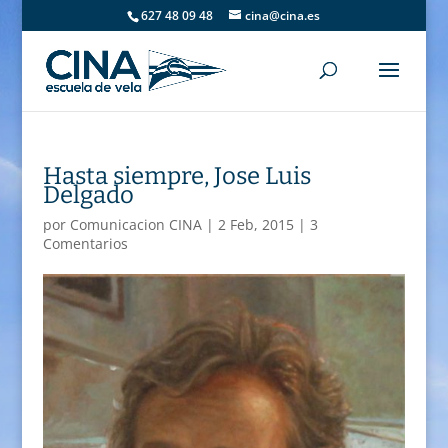
627 48 09 48
cina@cina.es
Hasta siempre, Jose Luis
Delgado
por
Comunicacion CINA
|
2 Feb, 2015
|
3
Comentarios