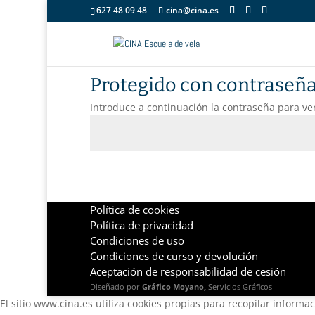
627 48 09 48
cina@cina.es
Protegido con contraseñ
Introduce a continuación la contraseña para ver
Política de cookies
Política de privacidad
Condiciones de uso
Condiciones de curso y devolución
Aceptación de responsabilidad de cesión
Diseñado por
Gráfico Moyano,
Servicios Gráficos
El sitio www.cina.es utiliza cookies propias para recopilar informa