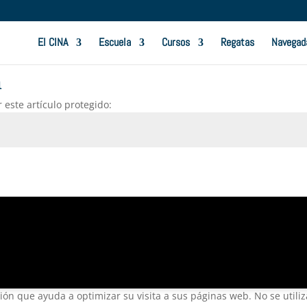
El CINA
Escuela
Cursos
Regatas
Navegad
a
 este artículo protegido:
ción que ayuda a optimizar su visita a sus páginas web. No se utili