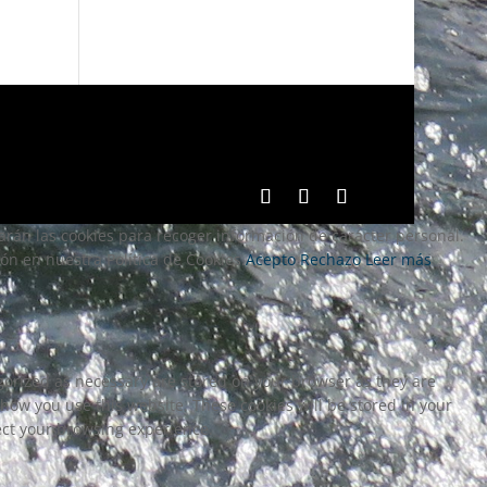
zarán las cookies para recoger información de carácter personal.
n en nuestra Política de Cookies.
Acepto
Rechazo
Leer más
egorized as necessary are stored on your browser as they are
 how you use this website. These cookies will be stored in your
fect your browsing experience.