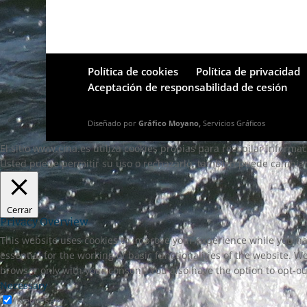
Política de cookies
Política de privacidad
Aceptación de responsabilidad de cesión
Diseñado por
Gráfico Moyano,
Servicios Gráficos
El sitio www.cina.es utiliza cookies propias para recopilar informa
Usted puede permitir su uso o rechazarlo, también puede cambiar 
Cerrar
Privacy Overview
This website uses cookies to improve your experience while you na
essential for the working of basic functionalities of the website. 
browser only with your consent. You also have the option to opt-ou
Necessary
Necessary