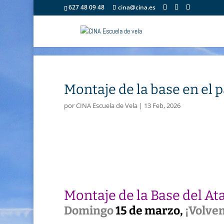
627 48 09 48
cina@cina.es
Montaje de la base en el 
por
CINA Escuela de Vela
|
13 Feb, 2026
Montaje de la Base del At
Domingo
15 de marzo,
¡Volvem