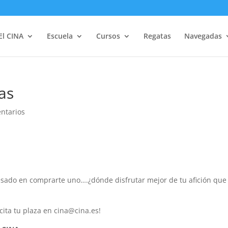
El CINA
Escuela
Cursos
Regatas
Navegadas
as
ntarios
eresado en comprarte uno….¿dónde disfrutar mejor de tu afición que
icita tu plaza en cina@cina.es!