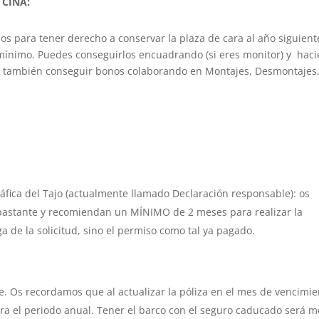
 CINA:
nos para tener derecho a conservar la plaza de cara al año siguient
ínimo. Puedes conseguirlos encuadrando (si eres monitor) y hac
án también conseguir bonos colaborando en Montajes, Desmontajes,
fica del Tajo (actualmente llamado Declaración responsable): os
bastante y recomiendan un MÍNIMO de 2 meses para realizar la
ga de la solicitud, sino el permiso como tal ya pagado.
e. Os recordamos que al actualizar la póliza en el mes de vencimie
ra el periodo anual. Tener el barco con el seguro caducado será m