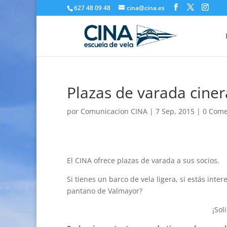
627 48 09 48
cina@cina.es
Plazas de varada ciner
por
Comunicacion CINA
|
7 Sep, 2015
|
0 Come
El CINA ofrece plazas de varada a sus socios.
Si tienes un barco de vela ligera, si estás int
pantano de Valmayor?
¡Sol