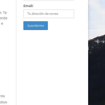
Email:
e. Te
iendo
 e
nto
otivo