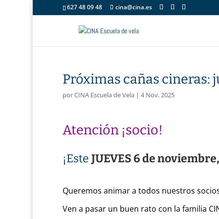
627 48 09 48
cina@cina.es
Próximas cañas cineras: 
por
CINA Escuela de Vela
|
4 Nov, 2025
Atención ¡socio!
¡Este
JUEVES 6 de noviembre
Queremos animar a todos nuestros socios
Ven a pasar un buen rato con la familia CI