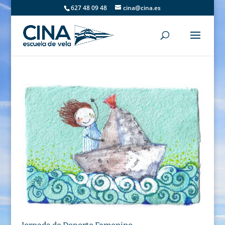
627 48 09 48
cina@cina.es