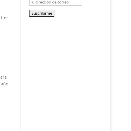
 tres
z
para
 año.