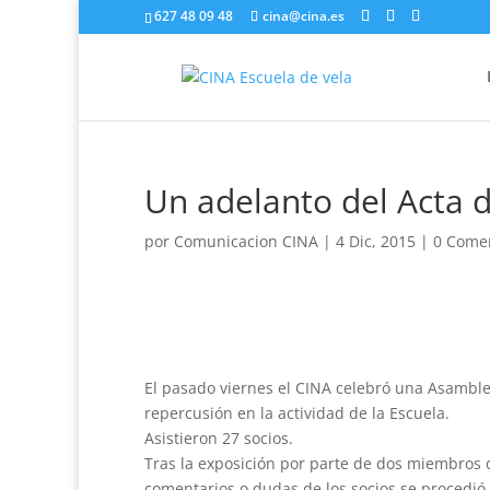
627 48 09 48
cina@cina.es
Un adelanto del Acta 
por
Comunicacion CINA
|
4 Dic, 2015
|
0 Come
El pasado viernes el CINA celebró una Asamblea
repercusión en la actividad de la Escuela.
Asistieron 27 socios.
Tras la exposición por parte de dos miembros d
comentarios o dudas de los socios se procedió r