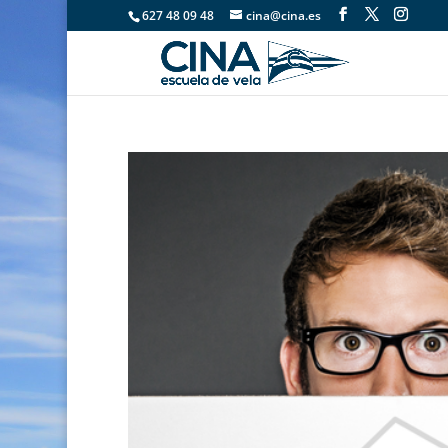
627 48 09 48
cina@cina.es