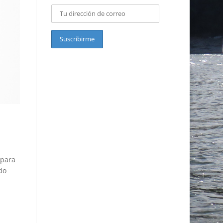
 para
do