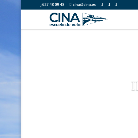
627 48 09 48
cina@cina.es
I