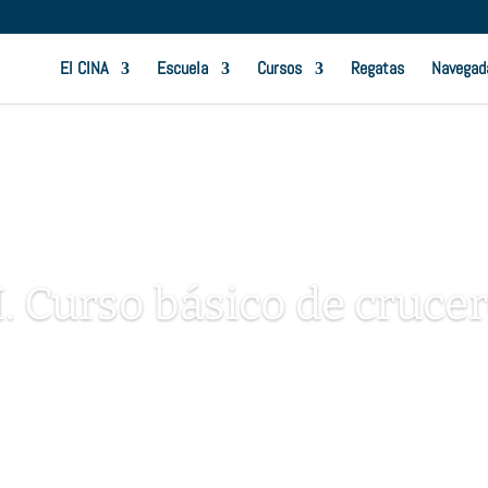
El CINA
Escuela
Cursos
Regatas
Navegad
I. Curso básico de cruce