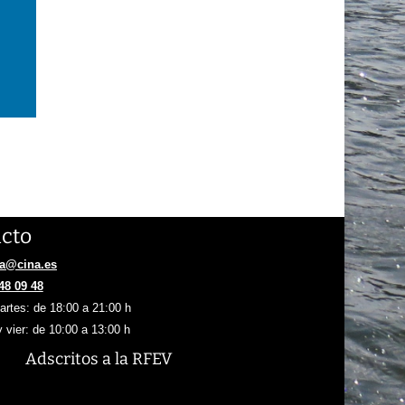
cto
na@cina.es
48 09 48
rtes: de 18:00 a 21:00 h
y vier: de 10:00 a 13:00 h
Adscritos
a la RFEV