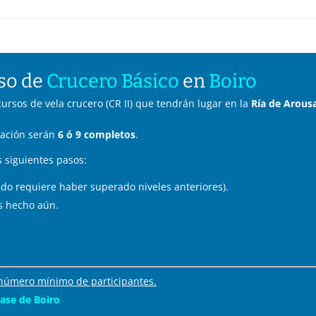
rso de
Crucero Básico
en
Boiro
ursos de vela crucero (CR II) que tendrán lugar en la
Ría de Arousa
gación serán
6 ó 9 completos
.
 siguientes pasos:
egido requiere haber superado niveles anteriores).
as hecho aún.
n número mínimo de participantes.
base de Boiro