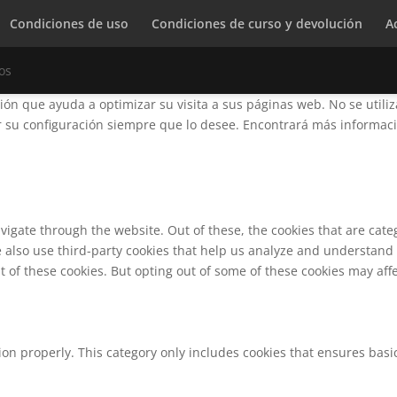
Condiciones de uso
Condiciones de curso y devolución
A
os
ción que ayuda a optimizar su visita a sus páginas web. No se utili
su configuración siempre que lo desee. Encontrará más informació
vigate through the website. Out of these, the cookies that are cat
We also use third-party cookies that help us analyze and understand
t of these cookies. But opting out of some of these cookies may af
ion properly. This category only includes cookies that ensures basic