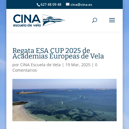
627 48 09 48
cina@cina.es
Regata ESA CUP 2025 de
Academias Europeas de Vela
por
CINA Escuela de Vela
|
19 Mar, 2025
|
0
Comentarios