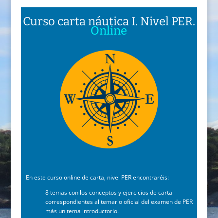
Curso carta náutica I. Nivel PER.
Online
En este curso online de carta, nivel PER encontraréis:
8 temas con los conceptos y ejercicios de carta
correspondientes al temario oficial del examen de PER
más un tema introductorio.