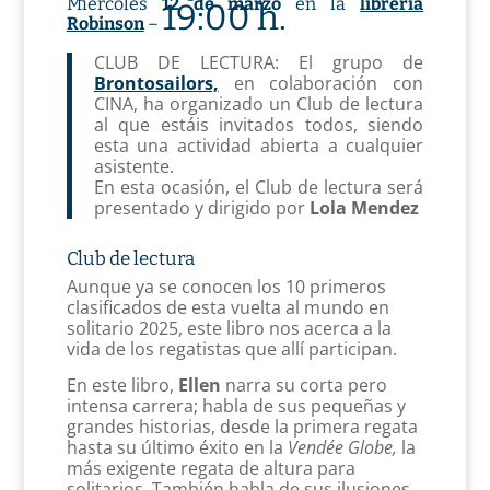
Miércoles
12 de marzo
en la
librería
19:00 h.
Robinson
–
CLUB DE LECTURA: El grupo de
Brontosailors,
en colaboración con
CINA, ha organizado un Club de lectura
al que estáis invitados todos, siendo
esta una actividad abierta a cualquier
asistente.
En esta ocasión, el Club de lectura será
presentado y dirigido por
Lola Mendez
Club de lectura
Aunque ya se conocen los 10 primeros
clasificados de esta vuelta al mundo en
solitario 2025, este libro nos acerca a la
vida de los regatistas que allí participan.
En este libro,
Ellen
narra su corta pero
intensa carrera; habla de sus pequeñas y
grandes historias, desde la primera regata
hasta su último éxito en la
Vendée Globe,
la
más exigente regata de altura para
solitarios.
También habla de sus ilusiones