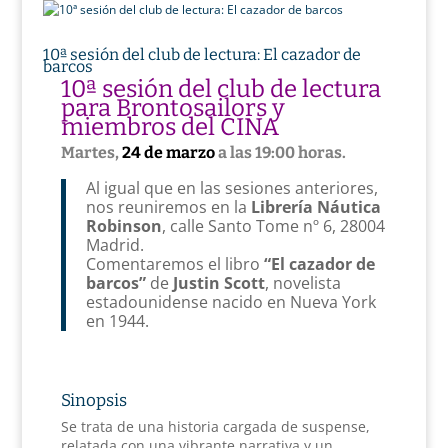
10ª sesión del club de lectura: El cazador de
barcos
10ª sesión del club de lectura
para Brontosailors y
miembros del CINA
Martes,
24 de marzo
a las 19:00 horas.
Al igual que en las sesiones anteriores,
nos reuniremos en la
Librería Náutica
Robinson
, calle Santo Tome nº 6, 28004
Madrid.
Comentaremos el libro
“El cazador de
barcos”
de
Justin Scott
, novelista
estadounidense nacido en Nueva York
en 1944.
Sinopsis
Se trata de una historia cargada de suspense,
relatada con una vibrante narrativa y un