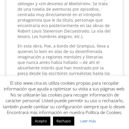
oblonga
» y «
Un descenso al Maelström
«. Se trata
de una novela de aventuras por episodios,
centrada muy directamente en el intrépido
protagonista que le da título, personaje que
encontraría eco posteriormente en las obras de
Robert Louis Stevenson (Secuestrado, La isla del
tesoro, Los hombres alegres, etc.).
En esta obra, Poe, a bordo del Grampus, lleva a
quienes lo leen en alas de su desenfrenada
imaginación a regiones mentales y literarias
que nunca antes había hollado —de ahí el
absorbente interés que han mostrado por la
pieza desde los escritores surrealistas hasta los
psicoanalistas literarios de toda condición—. La
El sitio www.cina.es utiliza cookies propias para recopilar
fantástica peripecia se desborda en manos del
información que ayuda a optimizar su visita a sus páginas web.
autor, tanto que apenas da respiro al lector
No se utilizarán las cookies para recoger información de
entre secuencia y secuencia (la acción apenas
carácter personal. Usted puede permitir su uso o rechazarlo,
articula tiempos muertos de enlace), cosa que
se ha achacado al autor como defecto
también puede cambiar su configuración siempre que lo desee.
estructural de la obra.
Encontrará más información en nuestra Política de Cookies.
En esta novela cuando crees que algo no puede
Acepto
Rechazo
Leer más
empeorar lo hace.