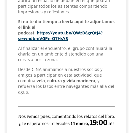
abrirá un espacio de debate en el que podrán
participar todos los asistentes compartiendo
impresiones y reflexiones.
Si no te dio tiempo a leerla aquí te adjuntamos
el link al
podcast
:
https://youtu.be/QWzD8grQtJ4?
si=wndbmVGPn-O7HsY5
Al finalizar el encuentro, el grupo continuará la
charla en un ambiente distendido con una
cerveza por la zona.
Desde CINA animamos a nuestros socios y
amigos a participar en esta actividad, que
combina
vela, cultura y vida marinera
, y
refuerza los lazos entre navegantes más allá del
agua.
Nos vemos pues, comentando los relatos del libro.
19:00
¡¡Te esperamos: miércoles
14 enero,
h
!!