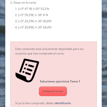
Situar en la carta
L=5º 47’ W; l=35º 53,2’N
L=5º 59,2’W; l= 36º 4’ N
L=5º 20,2’W; l= 35º 45,8’N
L=5º 30,8’W; l= 35º 58,4’N
Este contenido está únicamente disponible para los
usuarios que han comprado el curso.
Soluciones ejercicios Tema 1
Comprar curso
Si ya lo has comprado, debes
identificarte
.