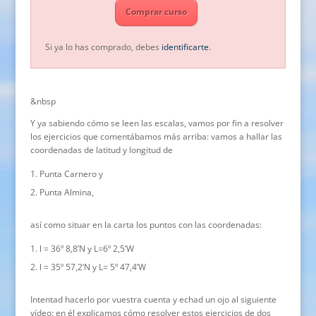
Comprar curso
Si ya lo has comprado, debes
identificarte
.
&nbsp
Y ya sabiendo cómo se leen las escalas, vamos por fin a resolver
los ejercicios que comentábamos más arriba: vamos a hallar las
coordenadas de latitud y longitud de
Punta Carnero y
Punta Almina,
así como situar en la carta los puntos con las coordenadas:
l = 36º 8,8’N y L=6º 2,5’W
l = 35º 57,2’N y L= 5º 47,4’W
Intentad hacerlo por vuestra cuenta y echad un ojo al siguiente
vídeo: en él explicamos cómo resolver estos ejercicios de dos