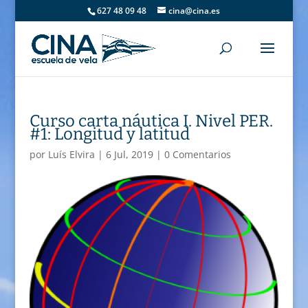
627 48 09 48
cina@cina.es
Curso carta náutica I. Nivel PER.
#1: Longitud y latitud
por
Luís Elvira
|
6 Jul, 2019
|
0 Comentarios